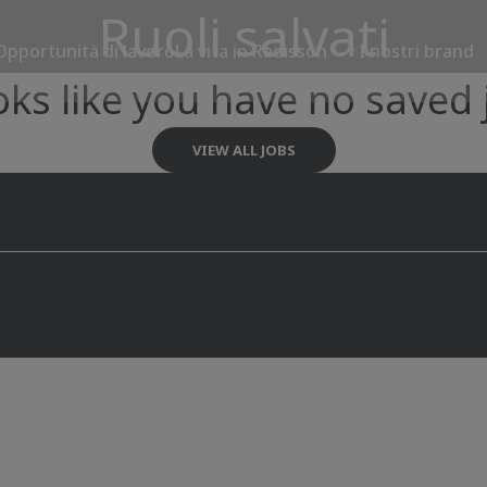
Ruoli salvati
Opportunità di lavoro
La vita in Radisson
I nostri brand
ooks like you have no saved 
VIEW ALL JOBS