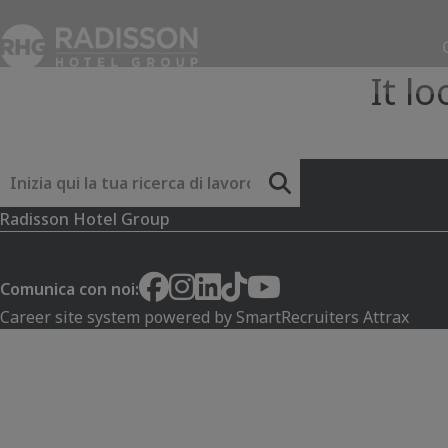
It l
Parola chiave
Radisson Hotel Group
Comunica con noi:
Career site system powered by
SmartRecruiters Attrax