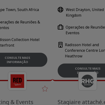
pe Town, South Africa
West Drayton, United
Kingdom
erações de Reuniões &
Operações de Reuniõe
entos
Eventos
disson Collection Hotel
Radisson Hotel and
terfront
Conference Centre Lo
Heathrow
CONSULTE MAIS
INFORMAÇÃO
CONSULTE MAIS
INFORMAÇÃO
ing & Events
Stagiaire attaché.