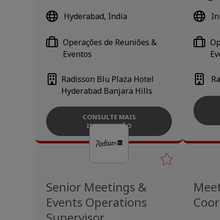
Hyderabad, India
In
Operações de Reuniões &
Op
Eventos
Ev
Radisson Blu Plaza Hotel
Ra
Hyderabad Banjara Hills
CONSULTE MAIS
INFORMAÇÃO
Senior Meetings &
Meet
Events Operations
Coor
Supervisor