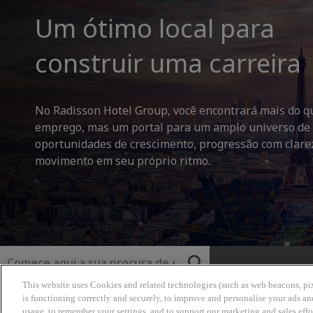
Um ótimo local para
construir uma carreira
No Radisson Hotel Group, você encontrará mais do 
emprego, mas um portal para um amplo universo de
oportunidades de crescimento, progressão com clare
movimento em seu próprio ritmo.
Palavra-chave
This website uses Cookies and related technologies (such as web beacons, pix
Radisson Hotel Group
is functioning correctly and securely, to improve and personalise your ads an
usage, to remember your settings, and to support our marketing and sales effo