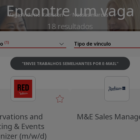
Encontre um vaga
Vagas
Vida no Radisson
Nossas marcas
18 resultados
(1)
to
Tipo de vínculo
"
ENVIE TRABALHOS SEMELHANTES POR E-MAIL
"
rvations and
M&E Sales Manag
ing & Events
nizer (m/w/d)