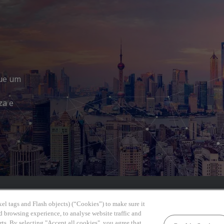
que um
za e
el tags and Flash objects) (“Cookies”) to make sure it
d browsing experience, to analyse website traffic and
rts. By selecting "Accept all cookies", you agree that