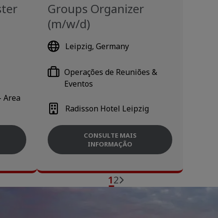
ster
Groups Organizer
(m/w/d)
Leipzig, Germany
Operações de Reuniões &
Eventos
- Area
Radisson Hotel Leipzig
CONSULTE MAIS
INFORMAÇÃO
1
2