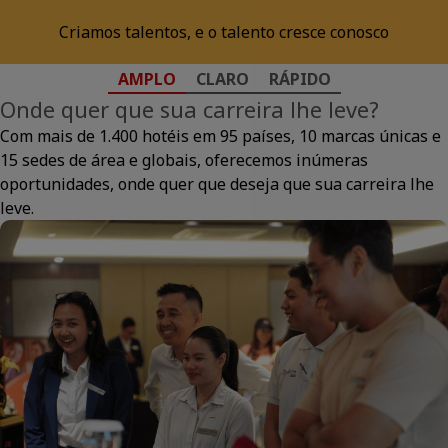
Criamos talentos, e o talento cresce conosco
About
AMPLO
CLARO
RÁPIDO
Onde quer que sua carreira lhe leve?
Com mais de 1.400 hotéis em 95 países, 10 marcas únicas e
15 sedes de área e globais, oferecemos inúmeras
oportunidades, onde quer que deseja que sua carreira lhe
leve.