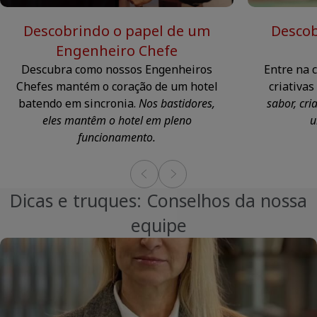
Descobrindo o papel de um
Descob
Engenheiro Chefe
Descubra como nossos Engenheiros
Entre na 
Chefes mantém o coração de um hotel
criativa
batendo em sincronia.
Nos bastidores,
sabor, cr
eles mantêm o hotel em pleno
u
funcionamento.
Dicas e truques: Conselhos da nossa
equipe