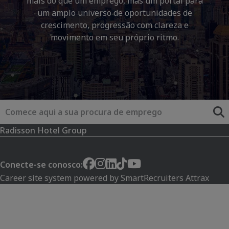
mais do que um emprego, mas um portal para
um amplo universo de oportunidades de
crescimento, progressão com clareza e
movimento em seu próprio ritmo.
Pala
Radisson Hotel Group
Conecte-se conosco:
Career site system powered by
SmartRecruiters Attrax