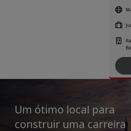
Ma
Ju
Ra
Be
Um ótimo local para
construir uma carreira