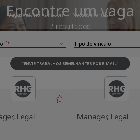
Encontre um vaga
Vagas
Vida no Radisson
Nossas marcas
2 resultados
(1)
to
Tipo de vínculo
"
ENVIE TRABALHOS SEMELHANTES POR E-MAIL
"
ger, Legal
Manager, Legal