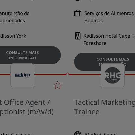
nutenção de
Serviços de Alimentos
opriedades
Bebidas
disson York
Radisson Hotel Cape 
Foreshore
CONSULTE MAIS
INFORMAÇÃO
CONSULTE MAIS
INFORMAÇÃO
t Office Agent /
Tactical Marketin
ptionist (m/w/d)
Trainee
rlin, Germany
Madrid, Spain