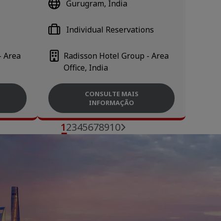
Gurugram, India
Individual Reservations
- Area
Radisson Hotel Group - Area
Office, India
CONSULTE MAIS
INFORMAÇÃO
1
2
3
4
5
6
7
8
9
10