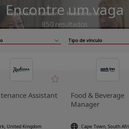
Encontre um vaga
Vagas
Vida no Radisson
Nossas marcas
850 resultados
to
Tipo de vínculo
tenance Assistant
Food & Beverage
Manager
rk, United Kingdom
Cape Town, South Afr