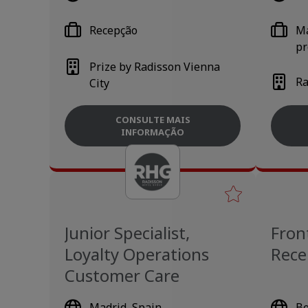
Recepção
Ma
pr
Prize by Radisson Vienna
Ra
City
CONSULTE MAIS
INFORMAÇÃO
Junior Specialist,
Fron
Loyalty Operations
Rece
Customer Care
Madrid, Spain
Be