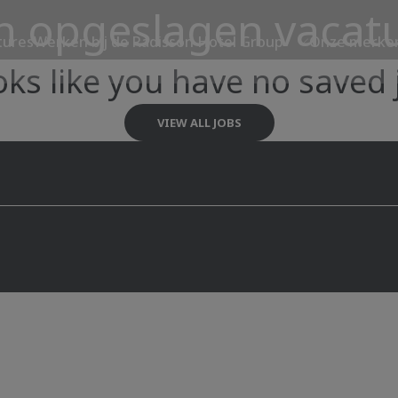
n opgeslagen vacat
tures
Werken bij de Radisson Hotel Group
Onze merke
ooks like you have no saved 
VIEW ALL JOBS