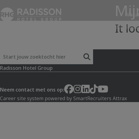
Mij
Vaca
It l
Trefwoord
Radisson Hotel Group
Neem contact met ons op:
Career site system powered by
SmartRecruiters Attrax