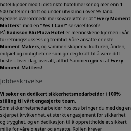
hotellkjeder med ti distinkte hotellmerker og mer enn 1
500 hoteller i drift og under utvikling i over 95 land.
Kjedens overordnede merkevareløfte er at
"Every Moment
Matters"
med en
"Yes I Can!"
servicefilosofi!
På
Radisson Blu Plaza Hotel
er menneskene kjernen i vår
forretningssuksess og fremtid. Våre ansatte er ekte
Moment Makers
, og sammen skaper vi kulturen, ånden,
miljøet og mulighetene som gir deg kraft til å være ditt
beste – hver dag, overalt, alltid. Sammen gjør vi at
Every
Moment Matters!
Jobbeskrivelse
Vi søker en dedikert sikkerhetsmedarbeider i 100%
stilling til vårt engasjerte team.
Som sikkerhetsmedarbeider hos oss bringer du med deg en
skjerpet årvåkenhet, et sterkt engasjement for sikkerhet
og trygghet, og en dedikasjon til å opprettholde et sikkert
miljø for våre gjester og ansatte. Rollen krever