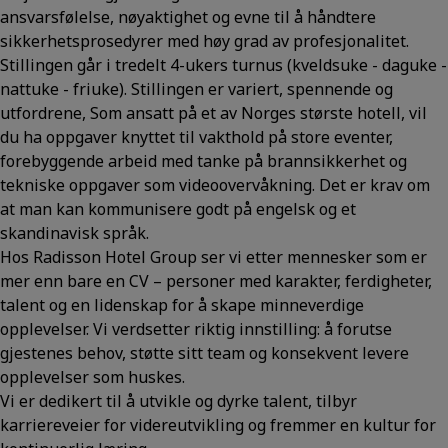
ansvarsfølelse, nøyaktighet og evne til å håndtere
sikkerhetsprosedyrer med høy grad av profesjonalitet.
Stillingen går i tredelt 4-ukers turnus (kveldsuke - daguke -
nattuke - friuke). Stillingen er variert, spennende og
utfordrene, Som ansatt på et av Norges største hotell, vil
du ha oppgaver knyttet til vakthold på store eventer,
forebyggende arbeid med tanke på brannsikkerhet og
tekniske oppgaver som videoovervåkning. Det er krav om
at man kan kommunisere godt på engelsk og et
skandinavisk språk.
Hos Radisson Hotel Group ser vi etter mennesker som er
mer enn bare en CV – personer med karakter, ferdigheter,
talent og en lidenskap for å skape minneverdige
opplevelser. Vi verdsetter riktig innstilling: å forutse
gjestenes behov, støtte sitt team og konsekvent levere
opplevelser som huskes.
Vi er dedikert til å utvikle og dyrke talent, tilbyr
karriereveier for videreutvikling og fremmer en kultur for