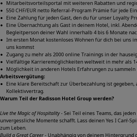
Mitarbeitsvorteilsportal mit weiteren Rabatten und reg
550 CHF/EUR netto Referral-Program Prämie für jede Ei
Eine Zahlung für jeden Gast, den du für unser Loyalty
Eine Übernachtung als Gast in deinem Hotel, inkl. Abe
Begleitperson deiner Wahl innerhalb 4 bis 6 Monate nac
Im ersten Monat kostenloses Wohnen für dich bei uns im
uns kommst
Zugang zu mehr als 2000 online Trainings in der hause
Vielfältige Karrieremöglichkeiten weltweit in mehr als 1
Möglichkeit in anderen Hotels Erfahrungen zu sammeln 
Arbeitsvergütung:
Eine klare Bereitschaft zur Überbezahlung ist gegeben, a
Kollektivvertrag.
Warum Teil der Radisson Hotel Group werden?
Live the Magic of Hospitality
- Sei Teil eines Teams, das jede
unvergessliche Momente schafft. Lass deinen Yes I Can!-Sp
zum Leben.
Build a Great Career
- Unabhängig von deinem Hintergrund od