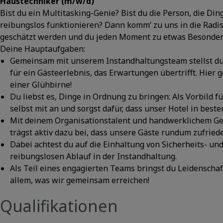
Haustechniker (m/w/d)
Bist du ein Multitasking-Genie? Bist du die Person, die Ding
reibungslos funktionieren? Dann komm’ zu uns in die Radi
geschätzt werden und du jeden Moment zu etwas Besonde
Deine Hauptaufgaben:
Gemeinsam mit unserem Instandhaltungsteam stellst du si
für ein Gästeerlebnis, das Erwartungen übertrifft. Hier
einer Glühbirne!
Du liebst es, Dinge in Ordnung zu bringen: Als Vorbild 
selbst mit an und sorgst dafür, dass unser Hotel in best
Mit deinem Organisationstalent und handwerklichem Ges
trägst aktiv dazu bei, dass unsere Gäste rundum zufriede
Dabei achtest du auf die Einhaltung von Sicherheits- u
reibungslosen Ablauf in der Instandhaltung.
Als Teil eines engagierten Teams bringst du Leidenschaft
allem, was wir gemeinsam erreichen!
Qualifikationen