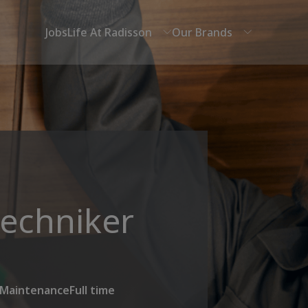
Jobs
Life At Radisson
Our Brands
techniker
 Maintenance
Full time