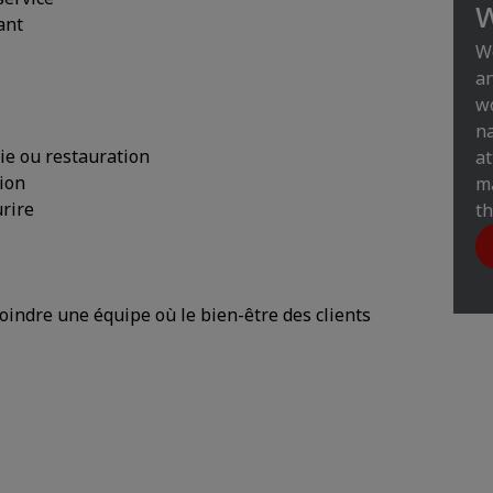
w
ant
W
an
wo
na
ie ou restauration
at
ion
ma
urire
th
joindre une équipe où le bien-être des clients