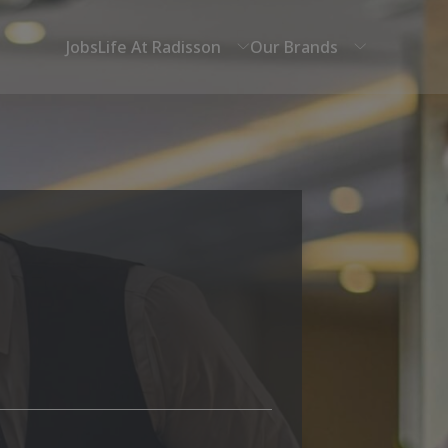
Jobs
Life At Radisson
Our Brands