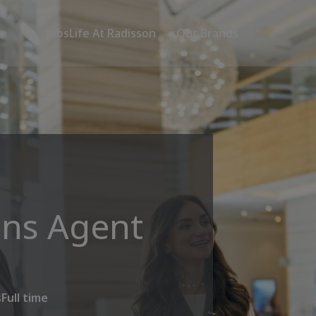
Jobs
Life At Radisson
Our Brands
ons Agent
s
Full time