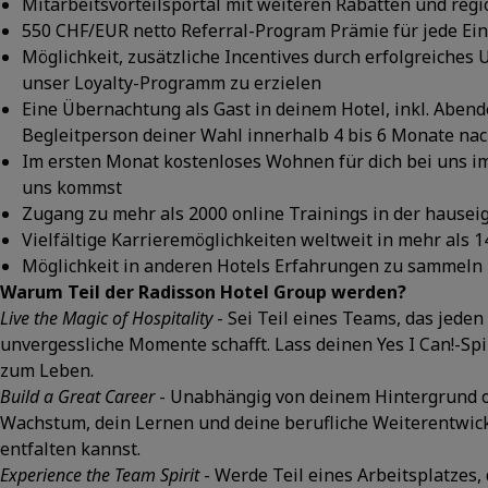
Mitarbeitsvorteilsportal mit weiteren Rabatten und reg
550 CHF/EUR netto Referral-Program Prämie für jede Ei
Möglichkeit, zusätzliche Incentives durch erfolgreiches
unser Loyalty-Programm zu erzielen
Eine Übernachtung als Gast in deinem Hotel, inkl. Abe
Begleitperson deiner Wahl innerhalb 4 bis 6 Monate nac
Im ersten Monat kostenloses Wohnen für dich bei uns im
uns kommst
Zugang zu mehr als 2000 online Trainings in der hause
Vielfältige Karrieremöglichkeiten weltweit in mehr als 1
Möglichkeit in anderen Hotels Erfahrungen zu sammeln 
Warum Teil der Radisson Hotel Group werden?
Live the Magic of Hospitality
- Sei Teil eines Teams, das jede
unvergessliche Momente schafft. Lass deinen Yes I Can!-Sp
zum Leben.
Build a Great Career
- Unabhängig von deinem Hintergrund od
Wachstum, dein Lernen und deine berufliche Weiterentwickl
entfalten kannst.
Experience the Team Spirit
- Werde Teil eines Arbeitsplatzes, d