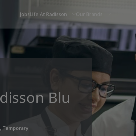
Jobs
Life At Radisson
Our Brands
adisson Blu
e, Temporary