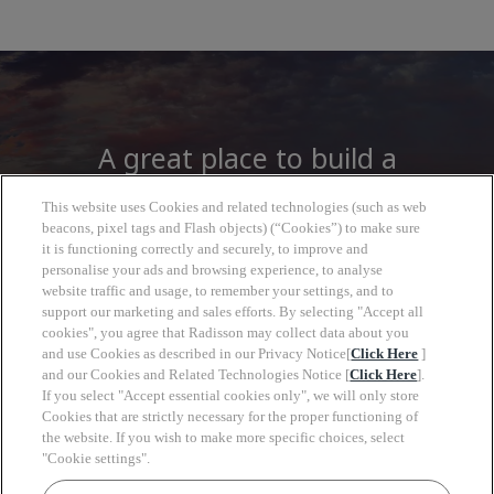
A great place to build a
career
This website uses Cookies and related technologies (such as web
beacons, pixel tags and Flash objects) (“Cookies”) to make sure
it is functioning correctly and securely, to improve and
At Radisson Hotel Group you will find more
personalise your ads and browsing experience, to analyse
than a job, open to a wide world of
website traffic and usage, to remember your settings, and to
support our marketing and sales efforts. By selecting "Accept all
opportunities to grow, look forward with
cookies", you agree that Radisson may collect data about you
clarity and move at your own pace.
and use Cookies as described in our Privacy Notice[
Click Here
]
and our Cookies and Related Technologies Notice [
Click Here
].
If you select "Accept essential cookies only", we will only store
Cookies that are strictly necessary for the proper functioning of
the website. If you wish to make more specific choices, select
"Cookie settings".
Keyw